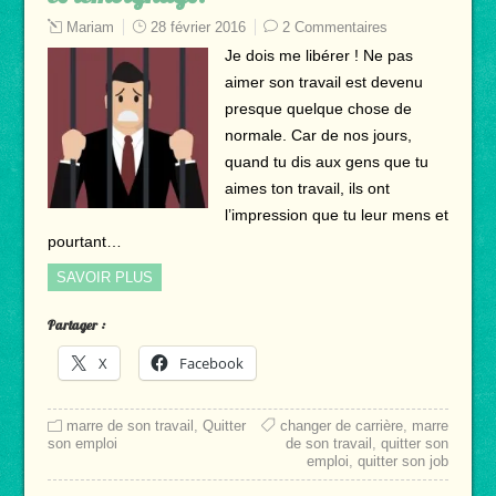
Mariam
28 février 2016
2 Commentaires
Je dois me libérer ! Ne pas
aimer son travail est devenu
presque quelque chose de
normale. Car de nos jours,
quand tu dis aux gens que tu
aimes ton travail, ils ont
l’impression que tu leur mens et
pourtant…
SAVOIR PLUS
Partager :
X
Facebook
marre de son travail
,
Quitter
changer de carrière
,
marre
son emploi
de son travail
,
quitter son
emploi
,
quitter son job