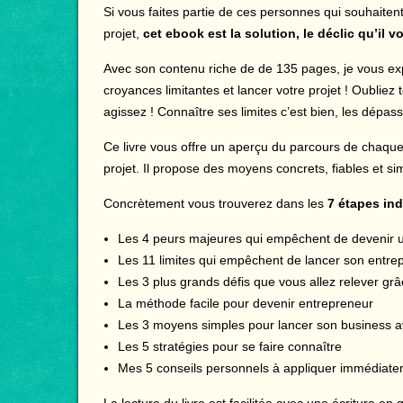
Si vous faites partie de ces personnes qui souhaiten
projet,
cet ebook est la solution, le déclic qu’il v
Avec son contenu riche de de 135 pages, je vous ex
croyances limitantes et lancer votre projet ! Oubliez
agissez ! Connaître ses limites c’est bien, les dépass
Ce livre vous offre un aperçu du parcours de chaque
projet. Il propose des moyens concrets, fiables et si
Concrètement vous trouverez dans les
7 étapes in
Les 4 peurs majeures qui empêchent de devenir u
Les 11 limites qui empêchent de lancer son entrep
Les 3 plus grands défis que vous allez relever gr
La méthode facile pour devenir entrepreneur
Les 3 moyens simples pour lancer son business 
Les 5 stratégies pour se faire connaître
Mes 5 conseils personnels à appliquer immédiat
La lecture du livre est facilitée avec une écriture e