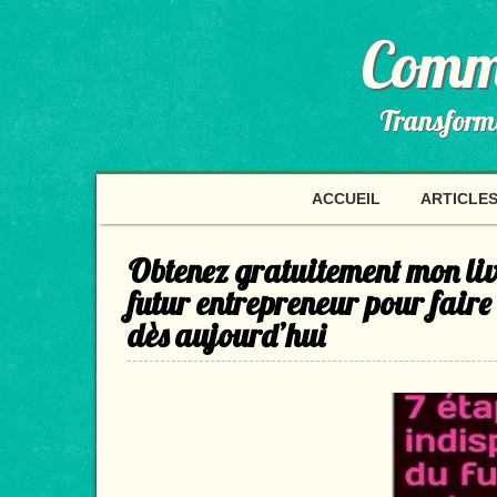
Comme
Transformer
ACCUEIL
ARTICLES
Obtenez gratuitement mon livr
futur entrepreneur pour faire
dès aujourd’hui