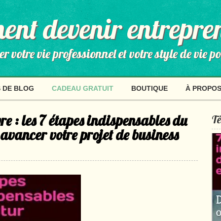
nt devenir entrepre
 votre vie professionnel et votre style de vie p
 DE BLOG
CADEAU GRATUIT
BOUTIQUE
À PROPO
e : les 7 étapes indispensables du
Té
 avancer votre projet de business