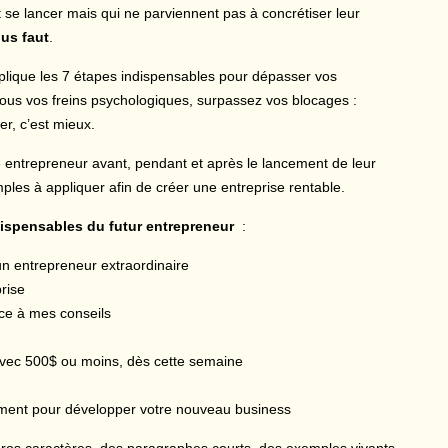
t se lancer mais qui ne parviennent pas à concrétiser leur
ous faut
.
plique les 7 étapes indispensables pour dépasser vos
 tous vos freins psychologiques, surpassez vos blocages :
er, c’est mieux.
 entrepreneur avant, pendant et après le lancement de leur
mples à appliquer afin de créer une entreprise rentable.
dispensables du futur entrepreneur
:
n entrepreneur extraordinaire
rise
âce à mes conseils
avec 500$ ou moins, dès cette semaine
ement pour développer votre nouveau business
n gros caractères, des paragraphes courts, des exemples vivants