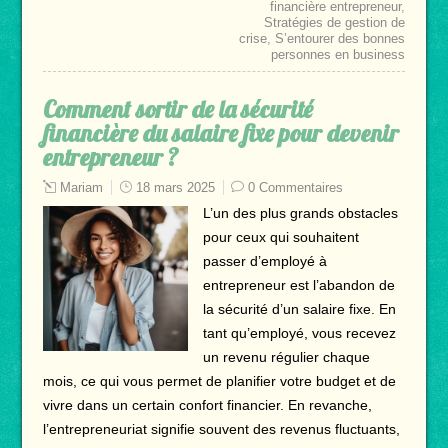
financière entrepreneur
,
Stratégies de gestion de
crise
,
S’entourer des bonnes
personnes en business
Comment sortir de la sécurité
financière du salaire fixe pour devenir
entrepreneur ?
Mariam
18 mars 2025
0 Commentaires
L’un des plus grands obstacles
pour ceux qui souhaitent
passer d’employé à
entrepreneur est l’abandon de
la sécurité d’un salaire fixe. En
tant qu’employé, vous recevez
un revenu régulier chaque
mois, ce qui vous permet de planifier votre budget et de
vivre dans un certain confort financier. En revanche,
l’entrepreneuriat signifie souvent des revenus fluctuants,