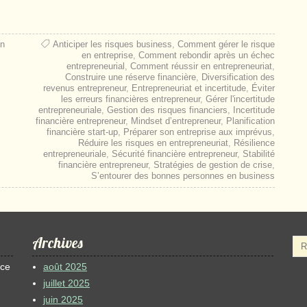
on
Anticiper les risques business
,
Comment gérer le risque
en entreprise
,
Comment rebondir après un échec
entrepreneurial
,
Comment réussir en entrepreneuriat
,
Construire une réserve financière
,
Diversification des
revenus entrepreneur
,
Entrepreneuriat et incertitude
,
Éviter
les erreurs financières entrepreneur
,
Gérer l'incertitude
entrepreneuriale
,
Gestion des risques financiers
,
Incertitude
financière entrepreneur
,
Mindset d’entrepreneur
,
Planification
financière start-up
,
Préparer son entreprise aux imprévus
,
Réduire les risques en entrepreneuriat
,
Résilience
entrepreneuriale
,
Sécurité financière entrepreneur
,
Stabilité
financière entrepreneur
,
Stratégies de gestion de crise
,
S’entourer des bonnes personnes en business
Archives
 ce
août 2025
juillet 2025
juin 2025