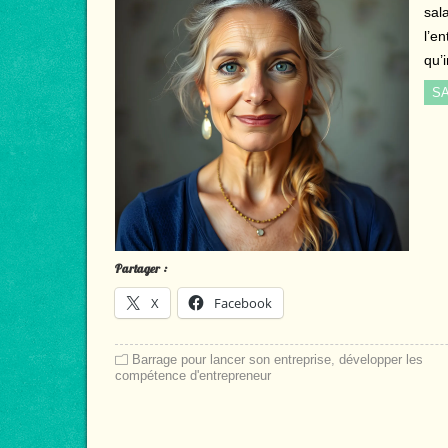
sal
l’en
qu’
SA
Partager :
X
Facebook
Barrage pour lancer son entreprise
,
développer les
compétence d'entrepreneur