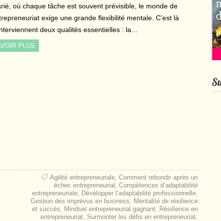
arié, où chaque tâche est souvent prévisible, le monde de
trepreneuriat exige une grande flexibilité mentale. C’est là
interviennent deux qualités essentielles : la…
VOIR PLUS
Su
Agilité entrepreneuriale
,
Comment rebondir après un
échec entrepreneurial
,
Compétences d’adaptabilité
entrepreneuriale
,
Développer l’adaptabilité professionnelle
,
Gestion des imprévus en business
,
Mentalité de résilience
et succès
,
Mindset entrepreneurial gagnant
,
Résilience en
entrepreneuriat
,
Surmonter les défis en entrepreneuriat
,