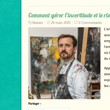
Comment gérer l’incertitude et le ri
Mariam
25 mars 2025
0 Commentaires
L’e
aus
empl
l’e
où l
du 
App
ass
exp
les 
Partager :