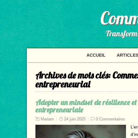
Comme
Transformer
ACCUEIL
ARTICLES
Archives de mots clés:
Commen
entrepreneurial
Adopter un mindset de résilience et d
entrepreneuriale
Mariam
24 juin 2025
0 Commentaires
L’e
d’i