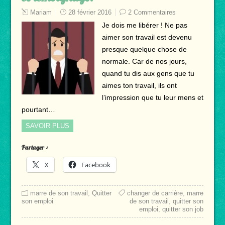
Mariam
28 février 2016
2 Commentaires
Je dois me libérer ! Ne pas
aimer son travail est devenu
presque quelque chose de
normale. Car de nos jours,
quand tu dis aux gens que tu
aimes ton travail, ils ont
l’impression que tu leur mens et
pourtant…
SAVOIR PLUS
Partager :
X
Facebook
marre de son travail
,
Quitter
changer de carrière
,
marre
son emploi
de son travail
,
quitter son
emploi
,
quitter son job