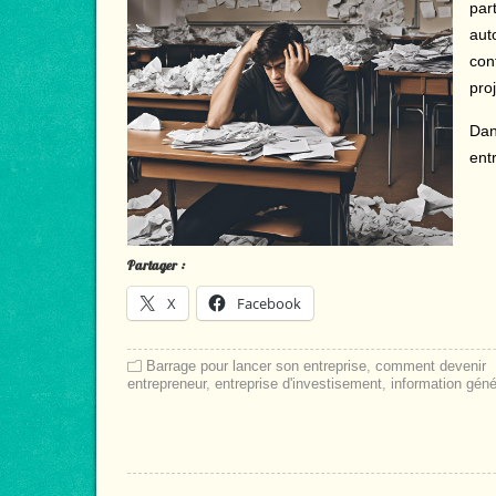
par
aut
cont
proj
Dan
ent
Partager :
X
Facebook
Barrage pour lancer son entreprise
,
comment devenir
entrepreneur
,
entreprise d'investisement
,
information géné