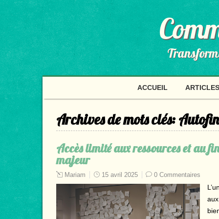
Comme
Transformer
ACCUEIL
ARTICLES
Archives de mots clés:
Autofi
Accès limité aux ressources et au f
majeur
Mariam
15 avril 2025
0 Commentaires
L’un
aux
bien