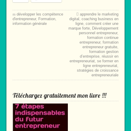
développer les compétence
apprendre le marketing
d'entrepreneur
,
Formation
,
digital
,
coaching business en
information générale
ligne
,
comment créer une
marque forte
,
Développement
personnel entrepreneur
,
formation continue
entrepreneur
,
formation
entrepreneur gratuite
,
formation gestion
d’entreprise
,
réussir en
entrepreneuriat
,
se former en
ligne entrepreneuriat
,
stratégies de croissance
entrepreneuriale
Téléchargez gratuitement mon livre !!!