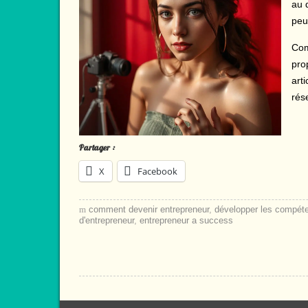
au 
peu
Com
pro
arti
rés
Partager :
X
Facebook
comment devenir entrepreneur
,
développer les compét
d'entrepreneur
,
entrepreneur a success