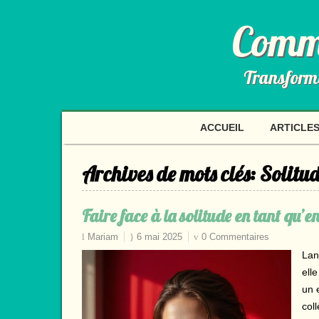
Comme
Transformer
ACCUEIL
ARTICLES
Archives de mots clés:
Solitud
Faire face à la solitude en tant qu’
Mariam
6 mai 2025
0 Commentaires
Lan
ell
un 
col