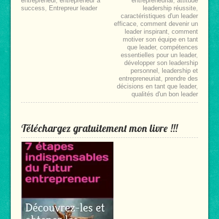
entrepreneur
,
entrepreneur a
entrepreneurial
,
attitude
success
,
Entrepreur leader
leadership réussite
,
caractéristiques d'un leader
efficace
,
comment devenir un
leader inspirant
,
comment
motiver son équipe en tant
que leader
,
compétences
essentielles pour un leader
,
développer son leadership
personnel
,
leadership et
entrepreneuriat
,
prendre des
décisions en tant que leader
,
qualités d'un bon leader
Téléchargez gratuitement mon livre !!!