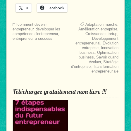
X
Facebook
comment devenir
Adaptation marché
,
entrepreneur
,
développer les
Amélioration entreprise
,
compétence d'entrepreneur
,
Croissance startup
,
entrepreneur a success
Développement
entrepreneurial
,
Évolution
entreprise
,
Innovation
business
,
Optimisation
business
,
Savoir quand
évoluer
,
Stratégie
d’entreprise
,
Transformation
entrepreneuriale
Téléchargez gratuitement mon livre !!!