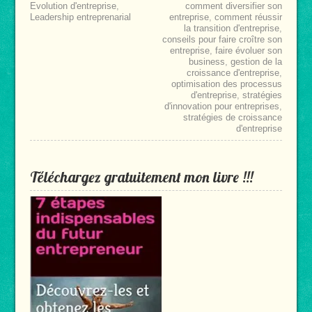
Evolution d'entreprise
,
comment diversifier son
Leadership entreprenarial
entreprise
,
comment réussir
la transition d'entreprise
,
conseils pour faire croître son
entreprise
,
faire évoluer son
business
,
gestion de la
croissance d'entreprise
,
optimisation des processus
d'entreprise
,
stratégies
d'innovation pour entreprises
,
stratégies de croissance
d'entreprise
Téléchargez gratuitement mon livre !!!