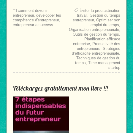
comment devenir
Éviter la procrastination
entrepreneur
,
développer les
travail
,
Gestion du temps
compétence d'entrepreneur
,
entrepreneur
,
Optimiser son
entrepreneur a success
emploi du temps
,
Organisation entrepreneuriale
,
Outils de gestion du temps
,
Planification efficace
entreprise
,
Productivité des
entrepreneurs
,
Stratégies
d’efficacité entrepreneuriale
,
Techniques de gestion du
temps
,
Time management
startup
Téléchargez gratuitement mon livre !!!