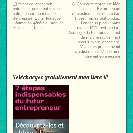
Avant de lancer son
Comment tester une idée
entreprise
,
comment devenir
business
,
Éviter erreurs
entrepreneur
,
Croissance
d'investissement entreprise
,
d'entreprise
,
Eviter le risque
,
Investir après test produit
,
information générale
,
produits
Lancer un produit sans
et services
,
teste
risque
,
MVP test produit
,
Stratégie de test produit
,
Test
de marché rapide
,
Test
produit avant lancement
,
Validation produit avant
investissement
,
Valider une
idée entrepreneuriale
Téléchargez gratuitement mon livre !!!