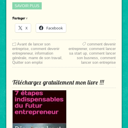
SAVOIR PLUS
Partager :
X
Facebook
Avant de lancer son
comment devenir
entreprise
,
comment devenir
entreprener
,
comment lancer
entrepreneur
,
information
sa start up
,
comment lancer
générale
,
marre de son travail
,
son busness
,
comment
Quitter son emploi
lancer son entreprise
Téléchargez gratuitement mon livre !!!