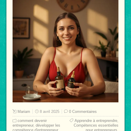
Mariam
8 avril 2025
0 Commentaires
comment devenir
Apprendre à entreprendre
,
entrepreneur
,
développer les
Compétences essentielles
compétence d'entrepreneur
,
pour entrepreneurs
,