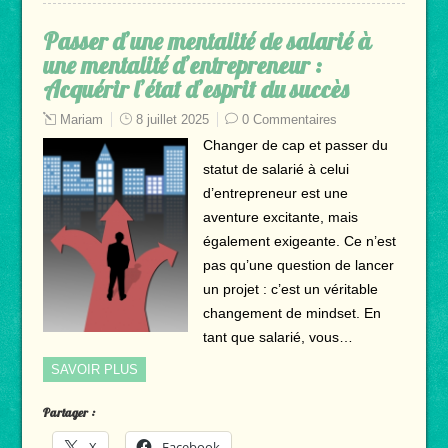
Passer d’une mentalité de salarié à
une mentalité d’entrepreneur :
Acquérir l’état d’esprit du succès
Mariam
8 juillet 2025
0 Commentaires
Changer de cap et passer du
statut de salarié à celui
d’entrepreneur est une
aventure excitante, mais
également exigeante. Ce n’est
pas qu’une question de lancer
un projet : c’est un véritable
changement de mindset. En
tant que salarié, vous…
SAVOIR PLUS
Partager :
X
Facebook