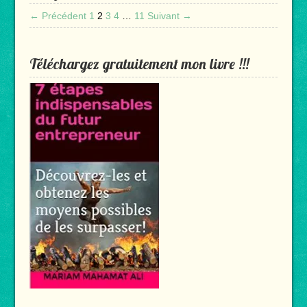
← Précédent
1
2
3
4
…
11
Suivant →
Téléchargez gratuitement mon livre !!!