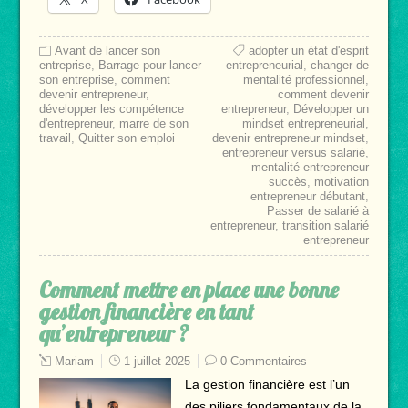
Avant de lancer son
adopter un état d'esprit
entreprise
,
Barrage pour lancer
entrepreneurial
,
changer de
son entreprise
,
comment
mentalité professionnel
,
devenir entrepreneur
,
comment devenir
développer les compétence
entrepreneur
,
Développer un
d'entrepreneur
,
marre de son
mindset entrepreneurial
,
travail
,
Quitter son emploi
devenir entrepreneur mindset
,
entrepreneur versus salarié
,
mentalité entrepreneur
succès
,
motivation
entrepreneur débutant
,
Passer de salarié à
entrepreneur
,
transition salarié
entrepreneur
Comment mettre en place une bonne
gestion financière en tant
qu’entrepreneur ?
Mariam
1 juillet 2025
0 Commentaires
La gestion financière est l’un
des piliers fondamentaux de la