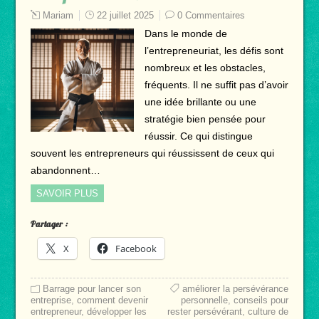
Mariam
22 juillet 2025
0 Commentaires
Dans le monde de
l’entrepreneuriat, les défis sont
nombreux et les obstacles,
fréquents. Il ne suffit pas d’avoir
une idée brillante ou une
stratégie bien pensée pour
réussir. Ce qui distingue
souvent les entrepreneurs qui réussissent de ceux qui
abandonnent…
SAVOIR PLUS
Partager :
X
Facebook
Barrage pour lancer son
améliorer la persévérance
entreprise
,
comment devenir
personnelle
,
conseils pour
entrepreneur
,
développer les
rester persévérant
,
culture de